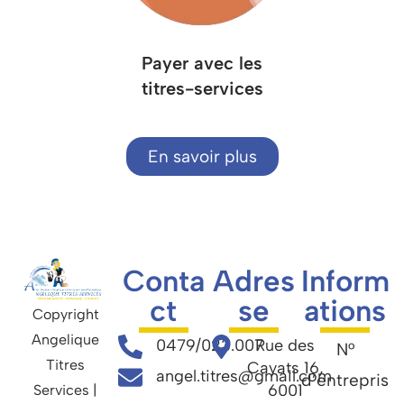
Payer avec les
titres-services
En savoir plus
Conta
Adres
Inform
ct
se
ations
Copyright
Angelique
0479/023.007
Rue des
N°
Titres
Cayats 16,
angel.titres@gmail.com
d’entrepris
6001
Services |