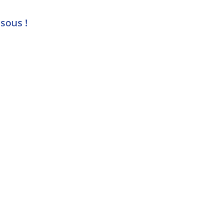
sous !
e
Payer avec les
titres-services