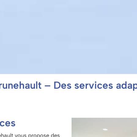
runehault – Des services ada
ices
ehault vous propose des