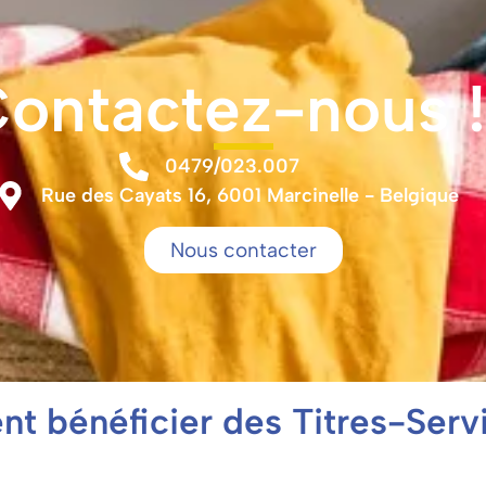
ontactez-nous !
0479/023.007
Rue des Cayats 16, 6001 Marcinelle - Belgique
Nous contacter
 bénéficier des Titres-Serv