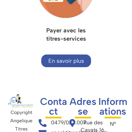
Payer avec les
titres-services
En savoir plus
Conta
Adres
Inform
ct
se
ations
Copyright
Angelique
0479/023.007
Rue des
N°
Titres
Cayats 16,