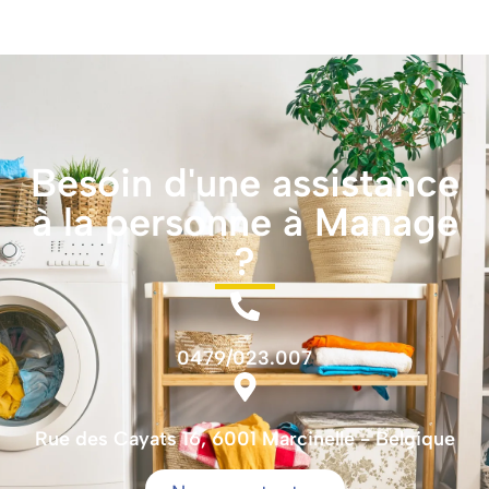
Besoin d'une assistance
à la personne à Manage
?
0479/023.007
Rue des Cayats 16, 6001 Marcinelle - Belgique