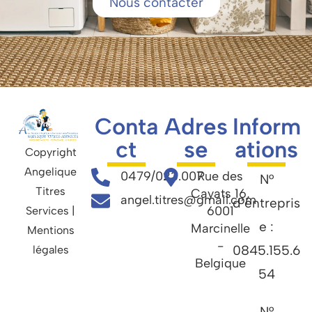
Nous contacter
Conta
Adres
Inform
ct
se
ations
Copyright
Angelique
0479/023.007
Rue des
N°
Titres
Cayats 16,
angel.titres@gmail.com
d’entrepris
6001
Services |
e :
Marcinelle
Mentions
-
0845.155.6
légales
Belgique
54
N°