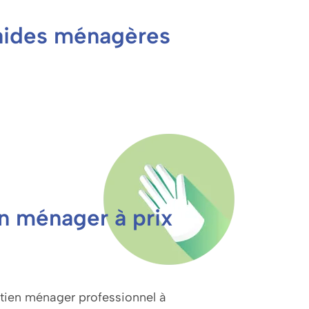
s aides ménagères
n ménager à prix
etien ménager professionnel à