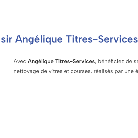
sir Angélique Titres-Services
Avec
Angélique Titres-Services
, bénéficiez de 
nettoyage de vitres et courses, réalisés par une 
Grâce aux
Titres-Services
, vous profitez de tari
partie des prestations de vos impôts. Optez pour
économique pour entretenir votre domicile en tout