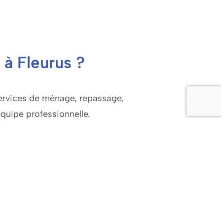
 à Fleurus ?
services de ménage, repassage,
équipe professionnelle.
fs avantageux et pouvez déduire une
 un service professionnel, pratique et
e tranquillité.