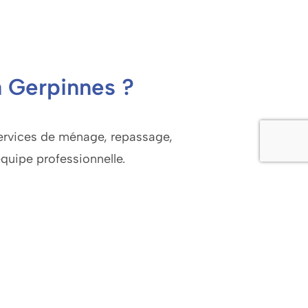
à Gerpinnes ?
services de ménage, repassage,
équipe professionnelle.
fs avantageux et pouvez déduire une
 un service professionnel, pratique et
e tranquillité.