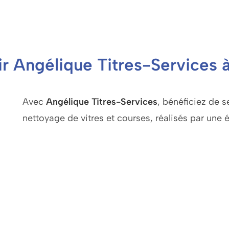
ir Angélique Titres-Services 
Avec
Angélique Titres-Services
, bénéficiez de 
nettoyage de vitres et courses, réalisés par une 
Grâce aux
Titres-Services
, vous profitez de tari
partie des prestations de vos impôts. Optez pour
économique pour entretenir votre domicile en tout