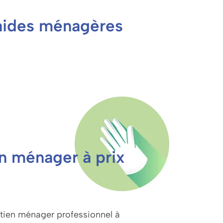
s aides ménagères
n ménager à prix
etien ménager professionnel à